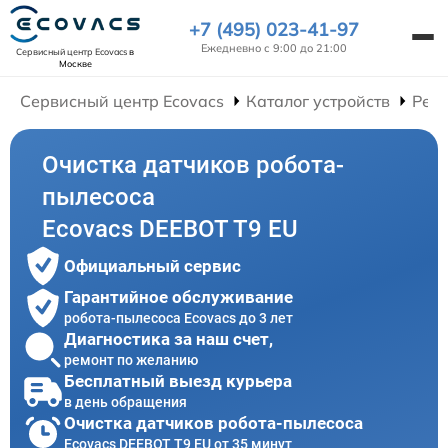
+7 (495) 023-41-97
Ежедневно с 9:00 до 21:00
Сервисный центр Ecovacs
в
Москве
Сервисный центр Ecovacs
Каталог устройств
Ремо
Очистка датчиков робота-
пылесоса
Ecovacs DEEBOT T9 EU
Официальный сервис
Гарантийное обслуживание
робота-пылесоса Ecovacs до 3 лет
Диагностика за наш счет,
ремонт по желанию
Бесплатный выезд курьера
в день обращения
Очистка датчиков робота-пылесоса
Ecovacs DEEBOT T9 EU от 35 минут