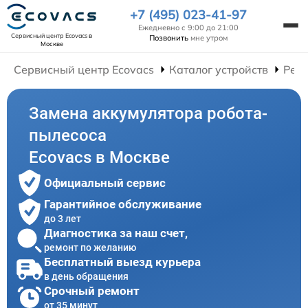
+7 (495) 023-41-97
Ежедневно с 9:00 до 21:00
Сервисный центр Ecovacs
в
Позвонить
мне утром
Москве
Сервисный центр Ecovacs
Каталог устройств
Ремо
Замена аккумулятора робота-
пылесоса
Ecovacs в Москве
Официальный сервис
Гарантийное обслуживание
до 3 лет
Диагностика за наш счет,
ремонт по желанию
Бесплатный выезд курьера
в день обращения
Срочный ремонт
от 35 минут